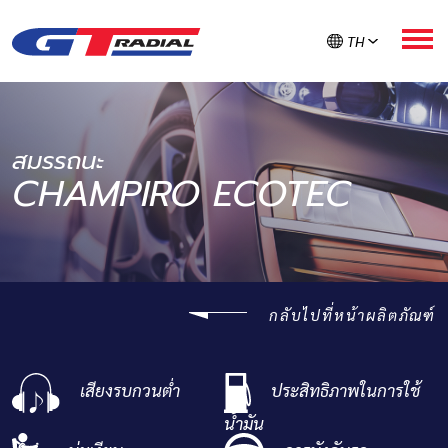
TH
เกี่ยวกับ GT RADIAL
สมรรถนะ
CHAMPIRO ECOTEC
ผลิตภัณฑ์
GT ใส่ใจยาง
กลับไปที่หน้าผลิตภัณฑ์
ลงทะเบียนรับประกัน
เสียงรบกวนต่ำ
ประสิทธิภาพในการใช้
ค้นหายาง
น้ำมัน