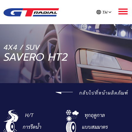
TH
เกี่ยวกับ GT RADIAL
4X4 / SUV
SAVERO HT2
ผลิตภัณฑ์
GT ใส่ใจยาง
กลับไปที่หน้าผลิตภัณฑ์
ลงทะเบียนรับประกัน
H/T
ทุกฤดูกาล
ค้นหายาง
การรีดน้ำ
แบบสมมาตร